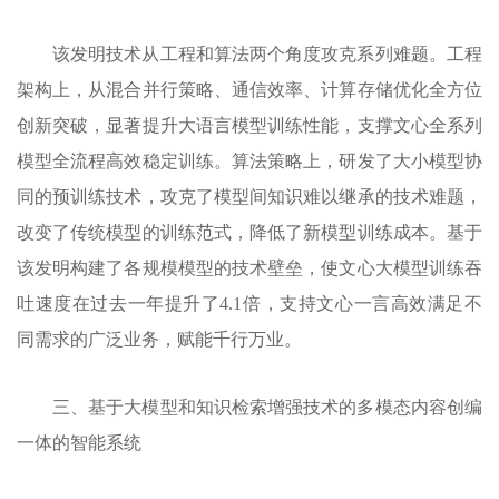
该发明技术从工程和算法两个角度攻克系列难题。工程
架构上，从混合并行策略、通信效率、计算存储优化全方位
创新突破，显著提升大语言模型训练性能，支撑文心全系列
模型全流程高效稳定训练。算法策略上，研发了大小模型协
同的预训练技术，攻克了模型间知识难以继承的技术难题，
改变了传统模型的训练范式，降低了新模型训练成本。基于
该发明构建了各规模模型的技术壁垒，使文心大模型训练吞
吐速度在过去一年提升了4.1倍，支持文心一言高效满足不
同需求的广泛业务，赋能千行万业。
三、基于大模型和知识检索增强技术的多模态内容创编
一体的智能系统