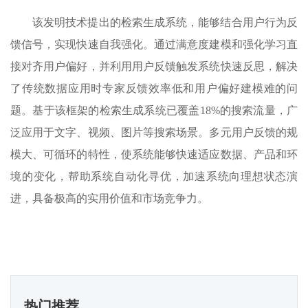
该发明技术提出的检索生成系统，能够结合用户行为反
馈信号，实现快速自我强化。通过满意度建模和强化学习直
接对齐用户偏好，并利用用户反馈触发系统快速反思，解决
了传统数据应用时专家反馈效率低和用户偏好建模难的问
题。基于该框架的检索生成系统已覆盖18%的搜索流量，广
泛应用于文字、视频、图片等搜索场景。多元用户反馈的规
模大、可循环的特性，使系统能够快速适应数据、产品和环
境的变化，帮助系统自动化寻优，加速系统向理想状态演
进，具备极高的实用价值和市场竞争力。
热门推荐