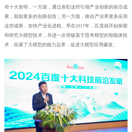
布十大发明，一方面，通过表彰这些引领产业创新的前沿成
果，鼓励更多的创新创造；另一方面，推动产业界更多应用
这些成果，加快产业化进程。早在2017年，百度就开始探索
和研究大模型技术，并进一步突破基于思考模型的智能体技
术，拓展了大模型的能力边界，促进大模型应用爆发。