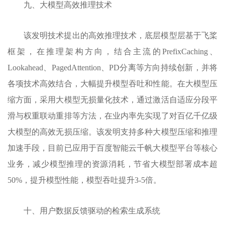
九、大模型高效推理技术
该发明技术提出的高效推理技术，底层模型层基于飞桨
框架，在推理架构方向，结合主流的PrefixCaching、
Lookahead、PagedAttention、PD分离等方向持续创新，并将
各项技术高效结合，大幅提升模型吞吐和性能。在大模型压
缩方面，采用大模型无损量化技术，通过激活自适应分段平
滑与权重联动重排等方法，在业内率先实现了对百亿千亿级
大模型的高效无损压缩。该发明支持多种大模型压缩和推理
加速手段，目前已应用于百度智能云千帆大模型平台等核心
业务，减少模型推理的资源消耗，节省大模型部署成本超
50%，提升模型性能，模型吞吐提升3-5倍。
十、用户数据反馈驱动的检索生成系统