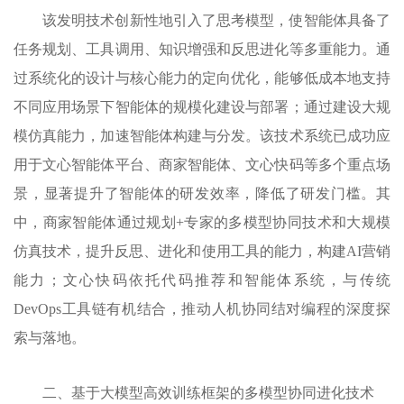
该发明技术创新性地引入了思考模型，使智能体具备了
任务规划、工具调用、知识增强和反思进化等多重能力。通
过系统化的设计与核心能力的定向优化，能够低成本地支持
不同应用场景下智能体的规模化建设与部署；通过建设大规
模仿真能力，加速智能体构建与分发。该技术系统已成功应
用于文心智能体平台、商家智能体、文心快码等多个重点场
景，显著提升了智能体的研发效率，降低了研发门槛。其
中，商家智能体通过规划+专家的多模型协同技术和大规模
仿真技术，提升反思、进化和使用工具的能力，构建AI营销
能力；文心快码依托代码推荐和智能体系统，与传统
DevOps工具链有机结合，推动人机协同结对编程的深度探
索与落地。
二、基于大模型高效训练框架的多模型协同进化技术