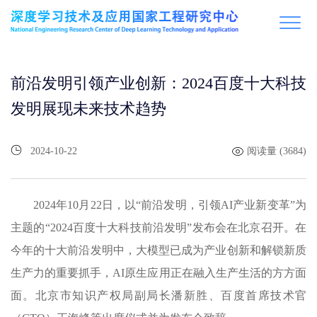
前沿发明引领产业创新：2024百度十大科技
发明展现未来技术趋势
2024-10-22
阅读量 (3684)
2024年10月22日，以“前沿发明，引领AI产业新变革”为
主题的“2024百度十大科技前沿发明”发布会在北京召开。在
今年的十大前沿发明中，大模型已成为产业创新和解锁新质
生产力的重要抓手，AI原生应用正在融入生产生活的方方面
面。北京市知识产权局副局长潘新胜、百度首席技术官